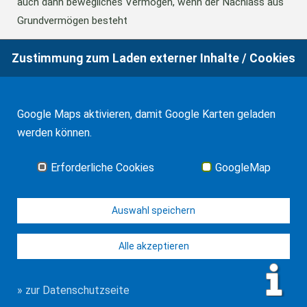
auch dann bewegliches Vermögen, wenn der Nachlass aus
Grundvermögen besteht
Zustimmung zum Laden externer Inhalte / Cookies
18.06.2026
BFH: Abweichende Festsetzung aus
Billigkeitsgründen bei der Erbschaftsteuer
Google Maps aktivieren, damit Google Karten geladen
werden können.
17.03.2026
Andalusien: Vergünstigungen bei der
Schenkungsteuer
Erforderliche Cookies
GoogleMap
Alle Neuigkeiten
Auswahl speichern
Alle akzeptieren
© J-H. Frank, Fachanwalt Erbrecht 2026
Impressum
Kontakt
Datenschutz
Sitemap
» zur Datenschutzseite