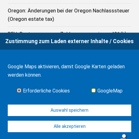
Oregon: Änderungen bei der Oregon Nachlasssteuer
(Oregon estate tax)
BFH: Besteuerung von Zahlungen aus einem 401(k)
Zustimmung zum Laden externer Inhalte / Cookies
bis 1.1.2025
USA: Freibeträge bei der US-Bundes-Nachlasssteuer,
US-Bundes-Schenkungssteuer und der GST in 2026
Google Maps aktivieren, damit Google Karten geladen
werden können.
OLG München zur Rechtswahl bei Errichtung eines
Testaments in der Form des Rechts von New York
Erforderliche Cookies
GoogleMap
Alle News
Auswahl speichern
Alle akzeptieren
© J-H. Frank, Fachanwalt Erbrecht 2026