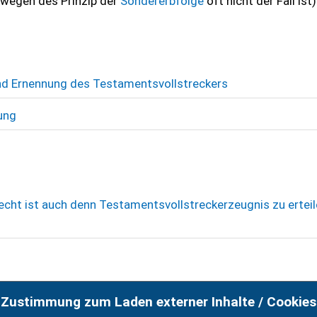
 wegen des Prinzip der
Sondererbfolge
oft nicht der Fall ist
d Ernennung des Testamentsvollstreckers
ung
cht ist auch denn Testamentsvollstreckerzeugnis zu erteil
Zustimmung zum Laden externer Inhalte / Cookies