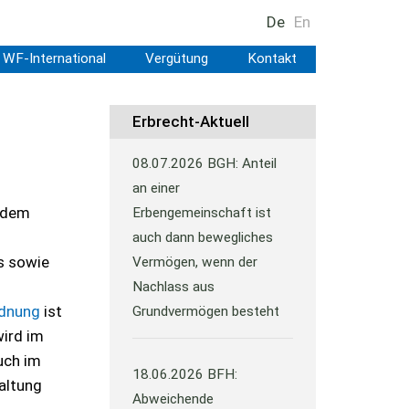
De
En
WF-International
Vergütung
Kontakt
Erbrecht-Aktuell
08.07.2026
BGH: Anteil
an einer
 dem
Erbengemeinschaft ist
auch dann bewegliches
s sowie
Vermögen, wenn der
Nachlass aus
rdnung
ist
Grundvermögen besteht
wird im
ch im
18.06.2026
BFH:
altung
Abweichende