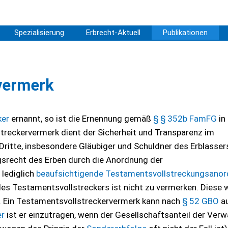
Spezialisierung
Erbrecht-Aktuell
Publikationen
vermerk
ker
ernannt, so ist die Ernennung gemäß
§ § 352b FamFG
in
reckervermerk dient der Sicherheit und Transparenz im
Dritte, insbesondere Gläubiger und Schuldner des Erblasser
gsrecht des Erben durch die Anordnung der
 lediglich
beaufsichtigende Testamentsvollstreckungsano
es Testamentsvollstreckers ist nicht zu vermerken. Diese 
 Ein Testamentsvollstreckervermerk kann nach
§ 52 GBO
au
er
ist er einzutragen, wenn der Gesellschaftsanteil der Verw