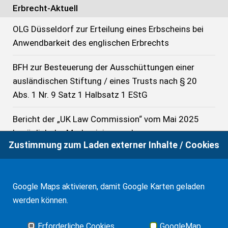
Erbrecht-Aktuell
OLG Düsseldorf zur Erteilung eines Erbscheins bei
Anwendbarkeit des englischen Erbrechts
BFH zur Besteuerung der Ausschüttungen einer
ausländischen Stiftung / eines Trusts nach § 20
Abs. 1 Nr. 9 Satz 1 Halbsatz 1 EStG
Bericht der „UK Law Commission“ vom Mai 2025
bezüglich der Modernisierung des
Zustimmung zum Laden externer Inhalte / Cookies
Testamentsrechts
FG S-H: Wirksame Errichtung eines Trusts als
Voraussetzung der rechtlichen Verselbstständigung
Google Maps aktivieren, damit Google Karten geladen
werden können.
UK Nachlasssteuer: Erweiterung der unbeschränkten
Steuerpflicht
Erforderliche Cookies
GoogleMap