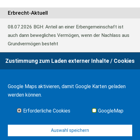
WF Frank &Partner Rechtsanwälte
Erbrecht-Aktuell
08.07.2026
BGH: Anteil an einer Erbengemeinschaft ist
auch dann bewegliches Vermögen, wenn der Nachlass aus
Grundvermögen besteht
Zustimmung zum Laden externer Inhalte / Cookies
18.06.2026
BFH: Abweichende Festsetzung aus
Billigkeitsgründen bei der Erbschaftsteuer
Google Maps aktivieren, damit Google Karten geladen
werden können.
17.03.2026
Andalusien: Vergünstigungen bei der
Schenkungsteuer
Erforderliche Cookies
GoogleMap
Alle Neuigkeiten
Auswahl speichern