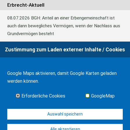
Erbrecht-Aktuell
08.07.2026
BGH: Anteil an einer Erbengemeinschaft ist
auch dann bewegliches Vermögen, wenn der Nachlass aus
Grundvermögen besteht
Zustimmung zum Laden externer Inhalte / Cookies
18.06.2026
BFH: Abweichende Festsetzung aus
Billigkeitsgründen bei der Erbschaftsteuer
Google Maps aktivieren, damit Google Karten geladen
werden können.
17.03.2026
Andalusien: Vergünstigungen bei der
Schenkungsteuer
Erforderliche Cookies
GoogleMap
Alle Neuigkeiten
Auswahl speichern
Alle akzeptieren