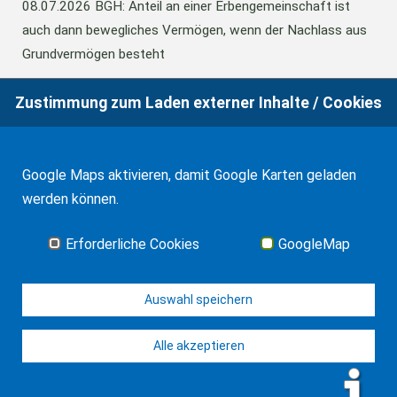
08.07.2026
BGH: Anteil an einer Erbengemeinschaft ist
auch dann bewegliches Vermögen, wenn der Nachlass aus
Grundvermögen besteht
Zustimmung zum Laden externer Inhalte / Cookies
18.06.2026
BFH: Abweichende Festsetzung aus
Billigkeitsgründen bei der Erbschaftsteuer
Google Maps aktivieren, damit Google Karten geladen
werden können.
17.03.2026
Andalusien: Vergünstigungen bei der
Schenkungsteuer
Erforderliche Cookies
GoogleMap
Alle Neuigkeiten
Auswahl speichern
Alle akzeptieren
© J-H. Frank, Fachanwalt Erbrecht 2026
Impressum
Kontakt
Datenschutz
Sitemap