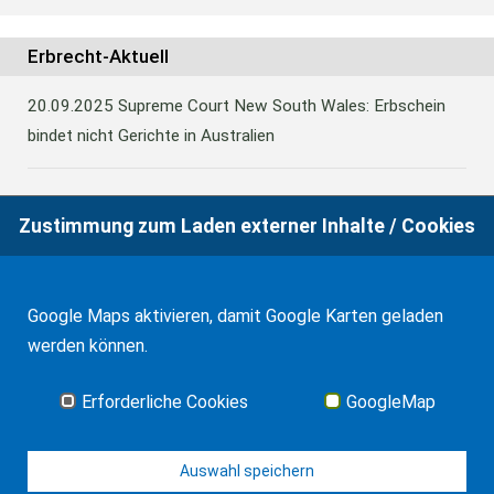
Erbrecht-Aktuell
20.09.2025
Supreme Court New South Wales: Erbschein
bindet nicht Gerichte in Australien
09.05.2024
FG Köln: Vereinbarkeit der Regeln über die
Zustimmung zum Laden externer Inhalte / Cookies
Besteuerung des Übergangs auf eine ausländische
Familienstiftung mit Europäischen Recht
Google Maps aktivieren, damit Google Karten geladen
werden können.
23.11.2023
Südaustralien: Kodifizierung des Erbrechts und
Neuregelungen
Erforderliche Cookies
GoogleMap
Alle Neuigkeiten
Auswahl speichern