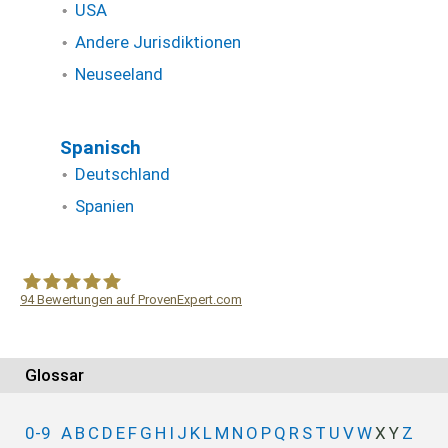
USA
Andere Jurisdiktionen
Neuseeland
Spanisch
Deutschland
Spanien
94
Bewertungen auf ProvenExpert.com
WF Frank &Partner Rechtsanwälte
Glossar
0-9
A
B
C
D
E
F
G
H
I
J
K
L
M
N
O
P
Q
R
S
T
U
V
W
X
Y
Z