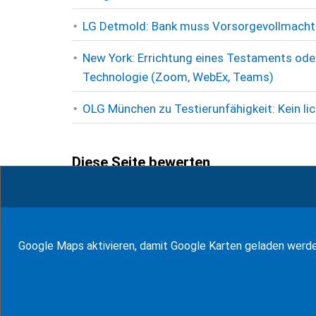
LG Detmold: Bank muss Vorsorgevollmacht 
New York: Errichtung eines Testaments ode
Technologie (Zoom, WebEx, Teams)
OLG München zu Testierunfähigkeit: Kein l
Diese Seite bewerten
1
Bewertungen (
100
%)
Google Maps aktivieren, damit Google Karten geladen werd
zum Glossar
94
Bewertungen auf ProvenExpert.com