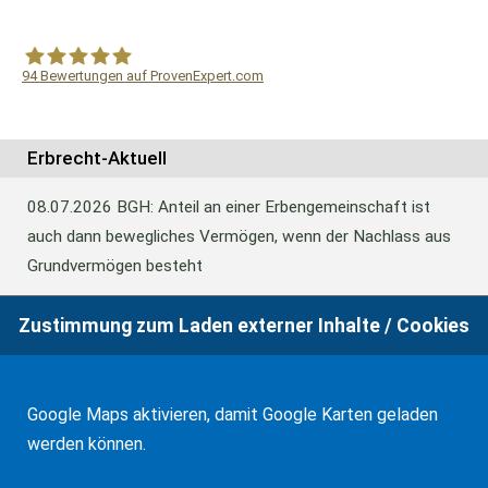
94
Bewertungen auf ProvenExpert.com
WF Frank &Partner Rechtsanwälte
Erbrecht-Aktuell
08.07.2026
BGH: Anteil an einer Erbengemeinschaft ist
auch dann bewegliches Vermögen, wenn der Nachlass aus
Grundvermögen besteht
Zustimmung zum Laden externer Inhalte / Cookies
18.06.2026
BFH: Abweichende Festsetzung aus
Billigkeitsgründen bei der Erbschaftsteuer
Google Maps aktivieren, damit Google Karten geladen
werden können.
17.03.2026
Andalusien: Vergünstigungen bei der
Schenkungsteuer