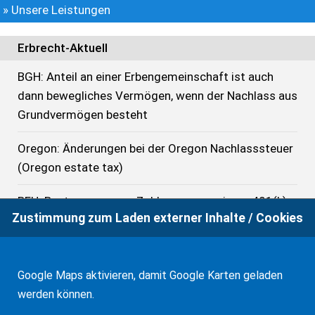
» Unsere Leistungen
Erbrecht-Aktuell
BGH: Anteil an einer Erbengemeinschaft ist auch
dann bewegliches Vermögen, wenn der Nachlass aus
Grundvermögen besteht
Oregon: Änderungen bei der Oregon Nachlasssteuer
(Oregon estate tax)
BFH: Besteuerung von Zahlungen aus einem 401(k)
Zustimmung zum Laden externer Inhalte / Cookies
bis 1.1.2025
USA: Freibeträge bei der US-Bundes-Nachlasssteuer,
US-Bundes-Schenkungssteuer und der GST in 2026
Google Maps aktivieren, damit Google Karten geladen
werden können.
OLG München zur Rechtswahl bei Errichtung eines