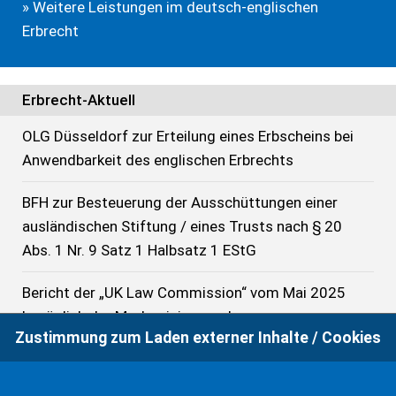
» Weitere Leistungen im deutsch-englischen
Erbrecht
Erbrecht-Aktuell
OLG Düsseldorf zur Erteilung eines Erbscheins bei
Anwendbarkeit des englischen Erbrechts
BFH zur Besteuerung der Ausschüttungen einer
ausländischen Stiftung / eines Trusts nach § 20
Abs. 1 Nr. 9 Satz 1 Halbsatz 1 EStG
Bericht der „UK Law Commission“ vom Mai 2025
bezüglich der Modernisierung des
Zustimmung zum Laden externer Inhalte / Cookies
Testamentsrechts
FG S-H: Wirksame Errichtung eines Trusts als