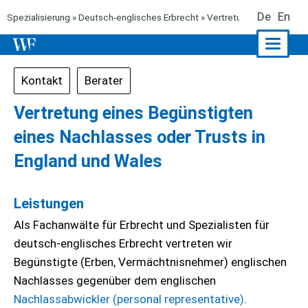
De
En
Spezialisierung
»
Deutsch-englisches Erbrecht
» Vertretung von Begünsti
Naviga
ein-/a
Kontakt
Berater
Vertretung eines Begünstigten
eines Nachlasses oder Trusts in
England und Wales
Leistungen
Als Fachanwälte für Erbrecht und Spezialisten für
deutsch-englisches Erbrecht vertreten wir
Begünstigte (Erben, Vermächtnisnehmer) englischen
Nachlasses gegenüber dem englischen
Nachlassabwickler (personal representative)
.