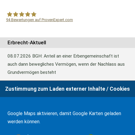
94
Bewertungen auf ProvenExpert.com
WF Frank &Partner Rechtsanwälte
Erbrecht-Aktuell
08.07.2026
BGH: Anteil an einer Erbengemeinschaft ist
auch dann bewegliches Vermögen, wenn der Nachlass aus
Grundvermögen besteht
Zustimmung zum Laden externer Inhalte / Cookies
18.06.2026
BFH: Abweichende Festsetzung aus
Billigkeitsgründen bei der Erbschaftsteuer
Google Maps aktivieren, damit Google Karten geladen
werden können.
17.03.2026
Andalusien: Vergünstigungen bei der
Schenkungsteuer