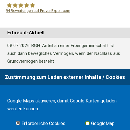
94
Bewertungen auf ProvenExpert.com
WF Frank &Partner Rechtsanwälte
Erbrecht-Aktuell
08.07.2026
BGH: Anteil an einer Erbengemeinschaft ist
auch dann bewegliches Vermögen, wenn der Nachlass aus
Grundvermögen besteht
Zustimmung zum Laden externer Inhalte / Cookies
18.06.2026
BFH: Abweichende Festsetzung aus
Billigkeitsgründen bei der Erbschaftsteuer
Google Maps aktivieren, damit Google Karten geladen
werden können.
17.03.2026
Andalusien: Vergünstigungen bei der
Schenkungsteuer
Erforderliche Cookies
GoogleMap