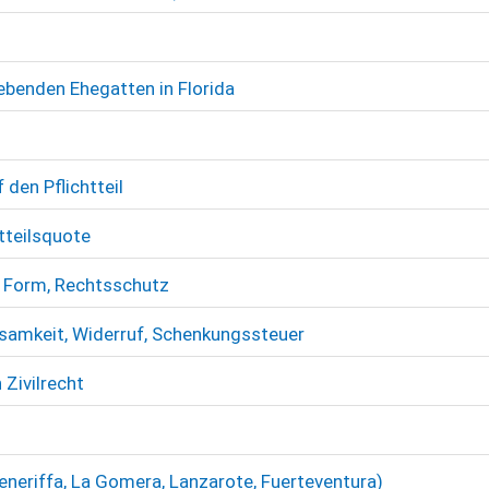
lebenden Ehegatten in Florida
 den Pflichtteil
htteilsquote
g, Form, Rechtsschutz
ksamkeit, Widerruf, Schenkungssteuer
Zivilrecht
neriffa, La Gomera, Lanzarote, Fuerteventura)