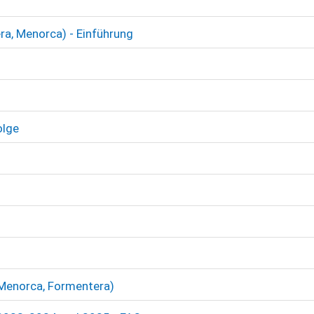
era, Menorca) - Einführung
olge
, Menorca, Formentera)