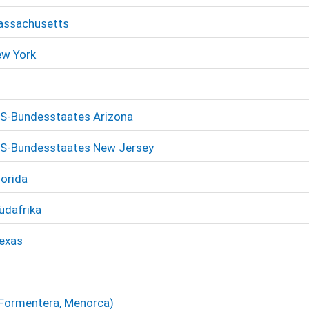
Massachusetts
ew York
US-Bundesstaates Arizona
US-Bundesstaates New Jersey
lorida
üdafrika
Texas
a, Formentera, Menorca)