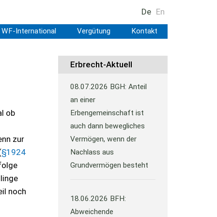
De
En
WF-International
Vergütung
Kontakt
Erbrecht-Aktuell
08.07.2026
BGH: Anteil
an einer
l ob
Erbengemeinschaft ist
n
auch dann bewegliches
enn zur
Vermögen, wenn der
(
§1924
Nachlass aus
folge
Grundvermögen besteht
linge
eil noch
18.06.2026
BFH:
Abweichende