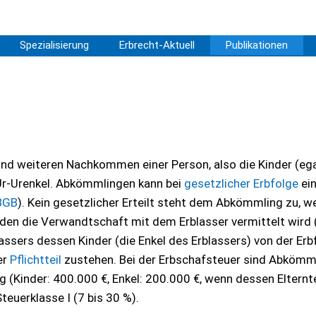
Spezialisierung
Erbrecht-Aktuell
Publikationen
nd weiteren Nachkommen einer Person, also die Kinder (ega
d Ur-Urenkel. Abkömmlingen kann bei
gesetzlicher Erbfolge
ei
 BGB
). Kein gesetzlicher Erteilt steht dem Abkömmling zu, w
 den die Verwandtschaft mit dem Erblasser vermittelt wird 
lassers dessen Kinder (die Enkel des Erblassers) von der Erb
er
Pflichtteil
zustehen. Bei der Erbschafsteuer sind Abkömm
g (Kinder: 400.000 €, Enkel: 200.000 €, wenn dessen Elternt
teuerklasse I (7 bis 30 %).